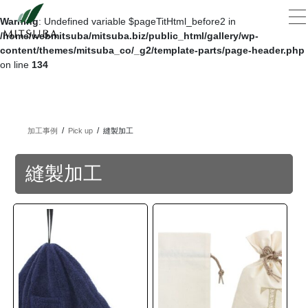
コ
ナ
ン
ビ
Warning
: Undefined variable $pageTitHtml_before2 in
テ
ゲ
/home/webmitsuba/mitsuba.biz/public_html/gallery/wp-
ン
ー
content/themes/mitsuba_co/_g2/template-parts/page-header.php
ツ
シ
on line
134
へ
ョ
ス
ン
キ
に
ッ
移
加工事例
Pick up
縫製加工
プ
動
縫製加工